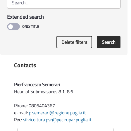
costi di manutenzione e mancati redditi -
Annualità 2026
Extended search
Delete filters
Search
Contacts
Pierfrancesco Semerari
Head of Submeasures 8.1, 8.6
Phone: 0805404367
e-mail:
p.semerari@regione.puglia.it
Pec:
silvicoltura.psr@pec.rupar.puglia.it