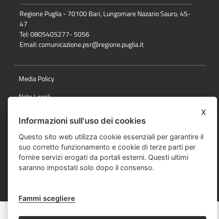
Regione Puglia - 70100 Bari, Lungomare Nazario Sauro, 45-
47
Tel: 0805405277- 5056
Email:
comunicazione.psr@regione.puglia.it
Media Policy
Note Legali
x
Privacy Policy
Informazioni sull'uso dei cookies
Responsabile della pubblicazione
Questo sito web utilizza cookie essenziali per garantire il
suo corretto funzionamento e cookie di terze parti per
Mappa del sito
fornire servizi erogati da portali esterni. Questi ultimi
saranno impostati solo dopo il consenso.
© data e dicitura diritti
Fammi scegliere