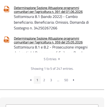
Determinazione Sezione Attuazione programmi
comunitari per l'agricoltura n. 391 del 01.06.2026
Sottomisura 8.1 (bando 2022) - Cambio
beneficiario. Beneficiaria: Omissis. Domanda di
Sostegno n. 34250267266
Determinazione Sezione Attuazione programmi
comunitari per l'agricoltura n. 359 del 25.05.2026
Sottomisura 8.1 e 8.2 - Prosecuzione impegni
derivanti dal Programma di Sviluppo Rurale
2014-2022. Proroga dei termini ai sensi del D.M.
5 Entries
n. 0232659 del 15/05/2026. Modalità e termini
Showing 1 to 5 of 247 entries.
per la presentazione domande annuali a
copertura dei costi di manutenzione e mancati
1
2
3
...
50
redditi
Determinazione Sezione Attuazione programmi
comunitari per l'agricoltura n. 197 del 03.04.2026
Sottomisure 8.1 e 8.2 - Modalità e termini per la
presentazione domande annuali a copertura dei