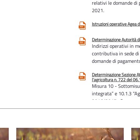
relativi le domande d
2021.
Istruzioni operative Agea
Determinazione Autorità d
Indirizzi operativi in m
contributiva in sede di
domande di pagamento
Determinazione Sezione A
l'agricoltura n. 722 del 0
Misura 10 - Sottomisur
integrata” e 10.1.3 “A
2016/2017 -Campagna 
della documentazione p
Determinazione Sezione A
l'agricoltura n. 395 del 1
Sottomisura 10.1 - Ope