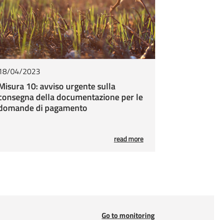
AG n. 52/2016
ttuazione programmi comunitari per
6.05.2022
 Campagna 2022 - DAG n. 31 del
57 del 23/02/2022 e DDS n. 191 del
ei termini per la presentazione delle
18/04/2023
i consequenziali
Misura 10: avviso urgente sulla
consegna della documentazione per le
ttuazione programmi comunitari per
3.02.2022
domande di pagamento
perazioni 10.1.1/2/3/4/5/6 - Campagna
degli Impegni in scadenza nel corso del
ative ai sensi dell’art.7 Reg. UE
read more
i Gestione n. 486 del 26.08.2021
Proroga dei termini per la presentazione
 cartacea - Campagna 2021
Go to monitoring
i Gestione n. 329 del 10.06.2021