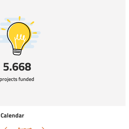
- DAGG n. 73-90-141-142-143-271/2021
per la presentazione delle domande.
i Gestione n. 271 del 17.05.2021
- DAGG n. 73-90-141-142-143/2021 -
r la presentazione delle domande e
nziali
i Gestione n. 207 del 13.04.2021
tà di rilascio e presentazione delle
5.668
nto impegni 2021. Termini e modalità
mentazione cartacea - Rif. DAG n. 141-
projects funded
i Gestione n. 142 del 16.03.2021
erazione 10.1.3 “Agricoltura
o 2016 - Campagna 2021.
mpegni in scadenza nel corso del 2021,
Calendar
sub condizione ai sensi dell’art.7 Reg. UE