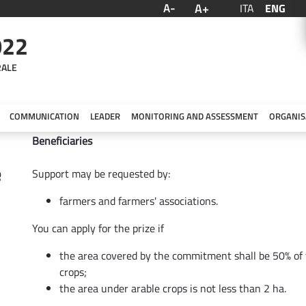
A+
A-
ITA
ENG
022
RALE
COMMUNICATION
LEADER
MONITORING AND ASSESSMENT
ORGANIS
Beneficiaries
e
Support may be requested by:
farmers and farmers' associations.
You can apply for the prize if
the area covered by the commitment shall be 50% of t
crops;
the area under arable crops is not less than 2 ha.