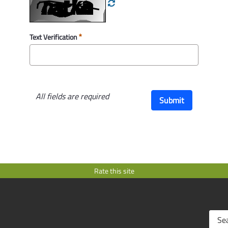
del Reg. (UE) n. 1305/2
640/2014, del Reg. (UE
gennaio 2018. Sostituz
Text Verification
Deliberazione Giunta regio
PSR 2014-2020. Discipl
inadempienze dei benef
superfici e agli animali
del Reg. (UE) n, 640/2
All fields are required
Submit
Determinazione Autorità d
Misure 8, 10, 11 - Pr
conferma campagna 20
n.56/2018, n. 71/2018
Rate this site
Determinazione Autorità d
Domande di conferma 2
Portale Sian, modalit
cartacea e ulteriori dis
10.1.2, 10.1.3, 10.1.6