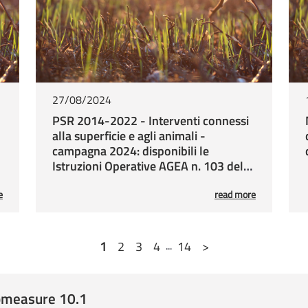
par. 4, lett. h della D
Determinazione Sezione A
l’agricoltura n. 344 del 1
Misure a superficie -
30/03/2022, DDS n. 1
11/03/2022 - Proroga d
27/08/2024
domande e adempiment
PSR 2014-2022 - Interventi connessi
alla superficie e agli animali -
Determinazione Sezione A
l'agricoltura n. 157 del 2
campagna 2024: disponibili le
Sottomisura 10.1 – O
Istruzioni Operative AGEA n. 103 del
2022 - Prolungamento 
23.08.2024 - QUADRO K
2022, disposizioni attu
e
read more
n.2220/2020
Determinazione Autorità d
1
2
3
4
...
14
>
Misure a superficie - 
della documentazione
ubmeasure
Determinazione Autorità d