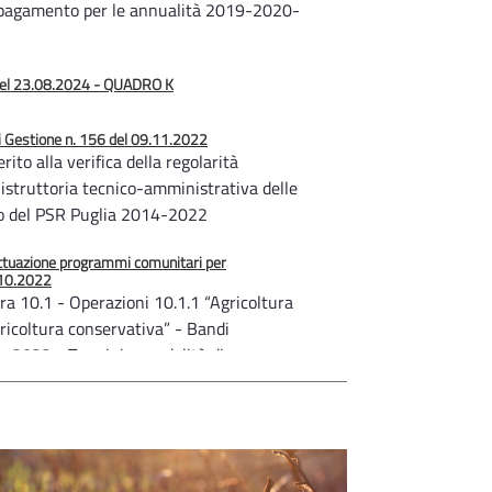
i pagamento per le annualità 2019-2020-
 del 23.08.2024 - QUADRO K
i Gestione n. 156 del 09.11.2022
erito alla verifica della regolarità
 istruttoria tecnico-amministrativa delle
 del PSR Puglia 2014-2022
ttuazione programmi comunitari per
6.10.2022
a 10.1 - Operazioni 10.1.1 “Agricoltura
gricoltura conservativa” - Bandi
2022 - Termini e modalità di consegna
robante il rispetto degli impegni
ttuazione programmi comunitari per
4.06.2022
razione 10.1.3 - Deroga all’Allegato E,