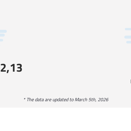
Misure a superficie 
- Proroga dei termini 
Determinazione Autorità d
Misure a superficie 
Proroga dei termini pe
adempimenti conseque
Determinazione Autorità d
Misure 10 e 11 - Modali
2,13
domande di prolungame
di consegna della docu
142-143/2021
Determinazione Autorità d
* The data are updated to March 5th, 2026
Sottomisura 10.1 – Op
Conservativa” – Band
Prolungamento degli I
disposizioni attuative 
n.2220/2020