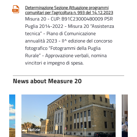
Determinazione Sezione Attuazione programmi
comunitari per l'agricoltura n. 993 del 14.12.2023
Misura 20 - CUP: B91C23000480009 PSR
Puglia 2014-2022 - Misura 20 “Assistenza
tecnica” - Piano di Comunicazione
annualità 2023 - II^ edizione del concorso
fotografico “Fotogrammi della Puglia
Rurale” - Approvazione verbali, nomina
vincitori e impegno di spesa.
Determinazione Sezione Attuazione programmi
News about Measure 20
comunitari per l'agricoltura n. 965 del 07.12.2023
Misura 20 - CUP: B91C20000450009 Atto
di concessione della domanda di sostegno
n. 34250331542 del 05/12/2023.
PSR/Puglia 2014-2022 Mis. 20 “Assistenza
tecnica negli Stati Membri”. Deliberazione
della Giunta Regionale 2 agosto 2018, n.
Notizie
Notiz
1449 pubblicata nel BURP n. 115 del