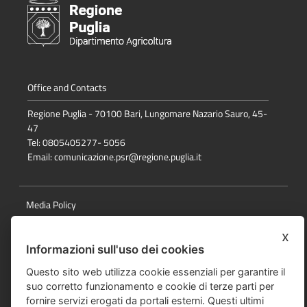
Determinazione Sezione Attuazione programmi
comunitari per l'agricoltura n. 679 del 26.09.2025
Sottomisura 19.2 - Provvedimento di
concessione di ulteriore proroga in
sanatoria per ultimazione lavori in favore
del G.A.L. Terra dei Messapi s.r.l. –
Office and Contacts
Intervento 7.5.4.1
Regione Puglia - 70100 Bari, Lungomare Nazario Sauro, 45-
47
Determinazione Sezione Attuazione programmi
comunitari per l'agricoltura n. 673 del 25.09.2025
Tel: 0805405277- 5056
Sottomisura 19.2 - Provvedimento di
Email:
comunicazione.psr@regione.puglia.it
concessione di ulteriore proroga in
sanatoria per ultimazione dei lavori in
favore del G.A.L. Terra dei Messapi s.r.l. –
Media Policy
Intervento 7.5.2.4 sottointervento c)
Note Legali
x
Informazioni sull'uso dei cookies
Determinazione Sezione Attuazione programmi
Privacy Policy
comunitari per l'agricoltura n. 669 del 25.09.2025
Questo sito web utilizza cookie essenziali per garantire il
Sottomisura 19.2 - Provvedimento di
Responsabile della pubblicazione
suo corretto funzionamento e cookie di terze parti per
concessione di ulteriore proroga in
fornire servizi erogati da portali esterni. Questi ultimi
Mappa del sito