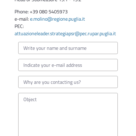
integrata con DAdG 64/2025 –
Differimento termini
Phone: +39 080 5405973
e-mail:
e.molino@regione.puglia.it
Determinazione Sezione Attuazione programmi
PEC:
comunitari per l'agricoltura n. 688 del 03.10.2025
attuazioneleader.strategiapsr@pec.rupar.puglia.it
Sottomisura 19.2 - Provvedimento di
concessione di ulteriore e definitiva
proroga per ultimazione lavori in favore del
G.A.L. Terra d’ Arneo società consortile a
responsabilità limitata per intervento
1.2.2.2
Determinazione Sezione Attuazione programmi
comunitari per l'agricoltura n. 687 del 03.10.2025
Sottomisura 19.2 - Provvedimento di
concessione di ulteriore proroga e
definitiva per ultimazione lavori in favore
del G.A.L. Terra d’ Arneo società consortile a
responsabilità limitata per intervento
7.5.1.2