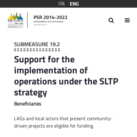
ITA
ENG
PSR 2014-2022
PROGRAMMA DI SVILUPPO RURALE
REGIONE PUGLIA
Submeasure 19.2
SUBMEASURE 19.2
Support for the
implementation of
operations under the SLTP
strategy
Beneficiaries
LAGs and local actors that present community-
driven projects are eligible for funding.