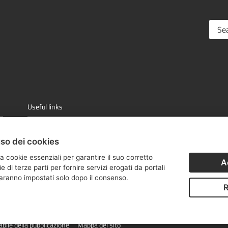
Useful links
Unione Europea
Ret
Commissione Europea Agricoltura e Sviluppo Rurale
Pia
uso dei cookies
Ministero delle Politiche Agricole Alimentari e Forestali
Rur
AGEA - Agenzia per le Erogazioni in Agricoltura
CR
a cookie essenziali per garantire il suo corretto
A
SIAN - Sistema Informativo Agricolo Nazionale
di terze parti per fornire servizi erogati da portali
 saranno impostati solo dopo il consenso.
R
ile della pubblicazione
Mappa del sito