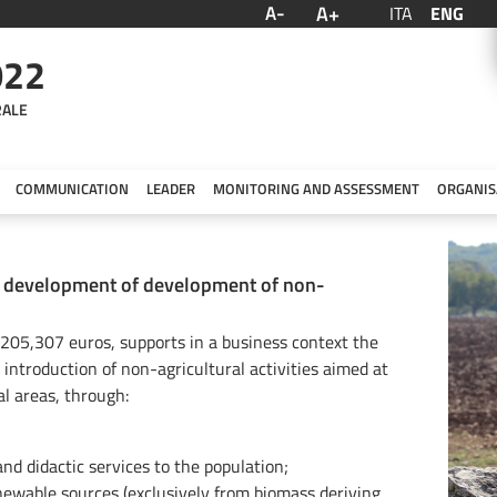
A+
A-
ITA
ENG
022
RALE
COMMUNICATION
LEADER
MONITORING AND ASSESSMENT
ORGANIS
nd development of development of non-
,205,307 euros, supports in a business context the
he introduction of non-agricultural activities aimed at
al areas, through:
and didactic services to the population;
newable sources (exclusively from biomass deriving