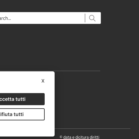
e Rurale Nazionale
x
neta PSR
al4Learning
EA
ccetta tutti
ifiuta tutti
© data e dicitura diritti