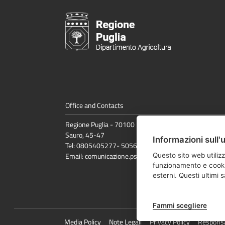
Office and Contacts
Regione Puglia - 70100 Bari, Lungomare Nazario
Sauro, 45-47
Informazioni sull'
Tel: 0805405277- 5056
Email:
comunicazione.psr@regione.puglia.it
Questo sito web utilizz
funzionamento e cookie 
esterni. Questi ultimi
Fammi scegliere
Media Policy
Note Legali
Privacy Policy
Responsab