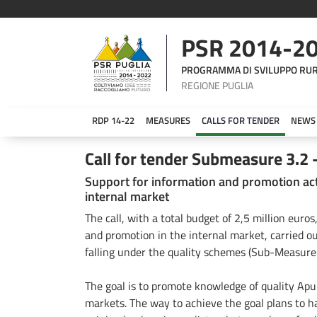
PSR 2014-2
PROGRAMMA DI SVILUPPO RU
REGIONE PUGLIA
RDP 14-22
MEASURES
CALLS FOR TENDER
NEWS
Bando Sottomisura 3.2 - 2022
Call for tender Submeasure 3.2 
Support for information and promotion acti
internal market
The call, with a total budget of 2,5 million euros
and promotion in the internal market, carried ou
falling under the quality schemes (Sub-Measure 
The goal is to promote knowledge of quality Apul
markets. The way to achieve the goal plans to ha