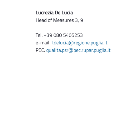
giudiziale” e del “Certificato dell’anagra
reato” in sede di istruttoria tecnico-amm
Lucrezia De Lucia
Puglia 2014-2022
Head of Measures 3, 9
Tel: +39 080 5405253
e-mail:
l.delucia@regione.puglia.it
PEC:
qualita.psr@pec.rupar.puglia.it