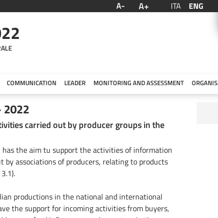
A+
A-
ITA
ENG
022
RALE
COMMUNICATION
LEADER
MONITORING AND ASSESSMENT
ORGANIS
- 2022
vities carried out by producer groups in the
, has the aim tu support the activities of information
t by associations of producers, relating to products
3.1).
ian productions in the national and international
ve the support for incoming activities from buyers,