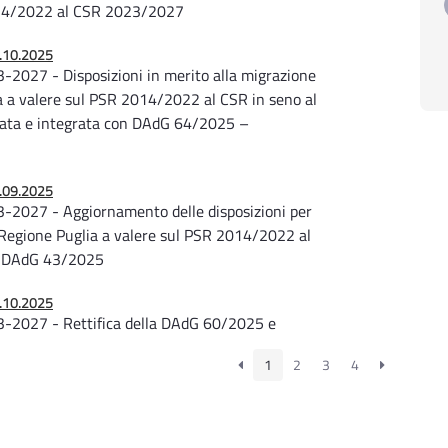
2014/2022 al CSR 2023/2027
31.10.2025
2027 - Disposizioni in merito alla migrazione
ia a valere sul PSR 2014/2022 al CSR in seno al
ata e integrata con DAdG 64/2025 –
9.09.2025
-2027 - Aggiornamento delle disposizioni per
a Regione Puglia a valere sul PSR 2014/2022 al
la DAdG 43/2025
2.10.2025
-2027 - Rettifica della DAdG 60/2025 e
azione degli impegni assunti dalla Regione Puglia
1
2
3
4
eno al PSP 2023/2027
3.09.2025
straordinari inerenti la verifica del “Casellario