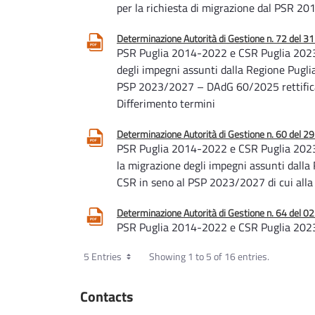
per la richiesta di migrazione dal PSR 
Determinazione Autorità di Gestione n. 72 del 
PSR Puglia 2014-2022 e CSR Puglia 2023-
degli impegni assunti dalla Regione Pugl
PSP 2023/2027 – DAdG 60/2025 rettific
Differimento termini
Determinazione Autorità di Gestione n. 60 del 2
PSR Puglia 2014-2022 e CSR Puglia 2023
la migrazione degli impegni assunti dall
CSR in seno al PSP 2023/2027 di cui al
Determinazione Autorità di Gestione n. 64 del 0
PSR Puglia 2014-2022 e CSR Puglia 2023
ulteriori disposizioni in merito alla migr
5 Entries
Showing 1 to 5 of 16 entries.
a valere sul PSR 2014/2022 al CSR in s
Determinazione Autorità di Gestione n. 58 del 2
Contacts
PSR Puglia 2014-2022 - Indirizzi operativi 