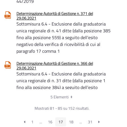
44/2019
Determinazione Autorità di Gestione n. 371 del
29.06.2021
Sottomisura 6.4 - Esclusione dalla graduatoria
unica regionale di n. 41 ditte (dalla posizione 385
fino alla posizione 559) a seguito dell’esito
negativo della verifica di ricevibilità di cui al
paragrafo 17 comma 1
Determinazione Autorità di Gestione n. 366 del
29.06.2021
Sottomisura 6.4 - Esclusione dalla graduatoria
unica regionale di n. 31 ditte (dalla posizione 1
fino alla posizione 384) a seguito dell’esito
negativo della istruttoria tecnica amministrativa
5 Elementi
di cui al paragrafo 17 comma 10
Mostrati 81 - 85 su 152 risultati.
Determinazione Autorità di Gestione n. 343 del
17.06.2021
1
...
16
17
18
...
31
Sottomisura 6.4 - Ventiquattresimo