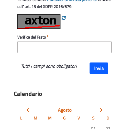
dell' art. 13 del GDPR 2016/679.
Verifica del Testo
Tutti i campi sono obbligatori
Invia
Calendario
Agosto
L
M
M
G
V
S
D
01
02