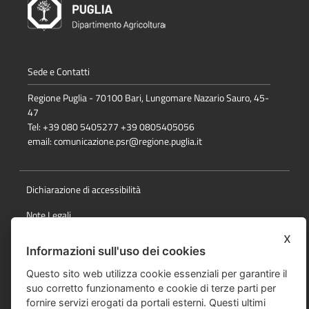
Sede e Contatti
Regione Puglia - 70100 Bari, Lungomare Nazario Sauro, 45-
47
Tel: +39 080 5405277 +39 0805405056
email:
comunicazione.psr@regione.puglia.it
Dichiarazione di accessibilità
Note Legali
x
Cookie e privacy
Informazioni sull'uso dei cookies
Responsabile della pubblicazione
Questo sito web utilizza cookie essenziali per garantire il
suo corretto funzionamento e cookie di terze parti per
Mappa del sito
fornire servizi erogati da portali esterni. Questi ultimi