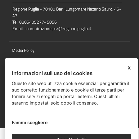
Regione Puglia - 70100 Bari, Lungomare Nazario Sauro, 45-
47
Tel: 0805405277- 5056
Email:
comunicazione.psr@regione.puglia.it
Media Policy
Note Legali
x
Privacy Policy
Informazioni sull'uso dei cookies
Questo sito web utilizza cookie essenziali per garantire il
Responsabile della pubblicazione
suo corretto funzionamento e cookie di terze parti per
Mappa del sito
fornire servizi erogati da portali esterni. Questi ultimi
saranno impostati solo dopo il consenso.
© data e dicitura diritti
Fammi scegliere