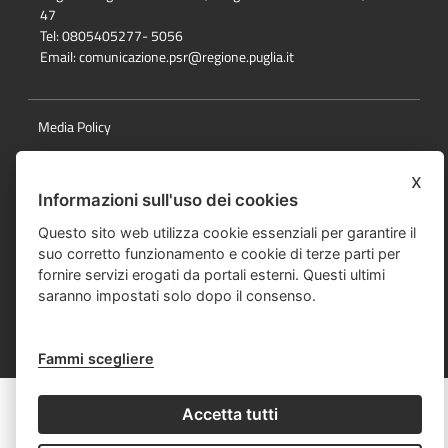
47
Tel: 0805405277- 5056
Email:
comunicazione.psr@regione.puglia.it
Media Policy
Note Legali
x
Privacy Policy
Informazioni sull'uso dei cookies
Questo sito web utilizza cookie essenziali per garantire il
Responsabile della pubblicazione
suo corretto funzionamento e cookie di terze parti per
Mappa del sito
fornire servizi erogati da portali esterni. Questi ultimi
saranno impostati solo dopo il consenso.
© data e dicitura diritti
Fammi scegliere
Accetta tutti