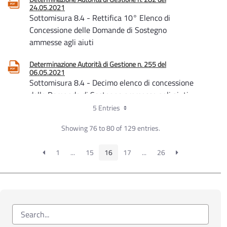
24.05.2021
Sottomisura 8.4 - Rettifica 10° Elenco di
Concessione delle Domande di Sostegno
ammesse agli aiuti
Determinazione Autorità di Gestione n. 255 del
06.05.2021
Sottomisura 8.4 - Decimo elenco di concessione
delle Domande di Sostegno ammesse agli aiuti
5 Entries
Determinazione Autorità di Gestione n. 209 del
13.04.2021
Showing 76 to 80 of 129 entries.
Misura 8 - Differimento dei termini di
presentazione della documentazione di
1
...
15
16
17
...
26
cantierabilità dei Programmi d’Intervento
ammessi agli aiuti