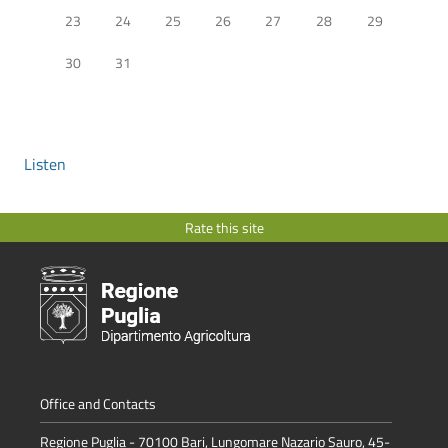
23
24
25
26
27
28
29
30
31
Listen
Rate this site
Office and Contacts
Regione Puglia - 70100 Bari, Lungomare Nazario Sauro, 45-