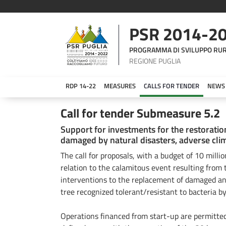
PSR 2014-2
PROGRAMMA DI SVILUPPO RU
REGIONE PUGLIA
RDP 14-22
MEASURES
CALLS FOR TENDER
NEWS
Bando Sottomisura 5.2
Call for tender Submeasure 5.2
Support for investments for the restoratio
damaged by natural disasters, adverse clim
The call for proposals, with a budget of 10 milli
relation to the calamitous event resulting from t
interventions to the replacement of damaged and/
tree recognized tolerant/resistant to bacteria b
Operations financed from start-up are permitted