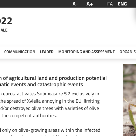
A+
A-
ITA
ENG
022
RALE
COMMUNICATION
LEADER
MONITORING AND ASSESSMENT
ORGANIS
n of agricultural land and production potential
atic events and catastrophic events
on euros, activates Submeasure 5.2 exclusively in
he spread of Xylella annoying in the EU, limiting
or destroyed olive trees with varieties of olive
y the competent authorities.
 only on olive-growing areas within the infected