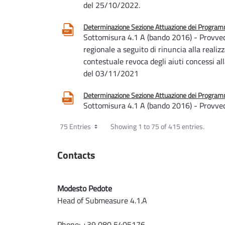
del 25/10/2022.
Determinazione Sezione Attuazione dei Programmi
Sottomisura 4.1 A (bando 2016) - Provved
regionale a seguito di rinuncia alla reali
contestuale revoca degli aiuti concessi a
del 03/11/2021
Determinazione Sezione Attuazione dei Programmi
Sottomisura 4.1 A (bando 2016) - Provved
regionale a seguito di rinuncia alla reali
75 Entries
Showing 1 to 75 of 415 entries.
contestuale revoca degli aiuti concessi a
del 24/04/2023.
Contacts
Determinazione Autorità di Gestione n. 41 del 1
Sottomisura 4.1 A (bando 2016) - Decadenza
provvedimento DAdG n. 468 del 11/12/
Modesto Pedote
Head of Submeasure 4.1.A
Determinazione Autorità di Gestione n. 39 del 0
Sottomisura 4.1 A (bando 2016) - Recupero
Phone: +39 080 5405176