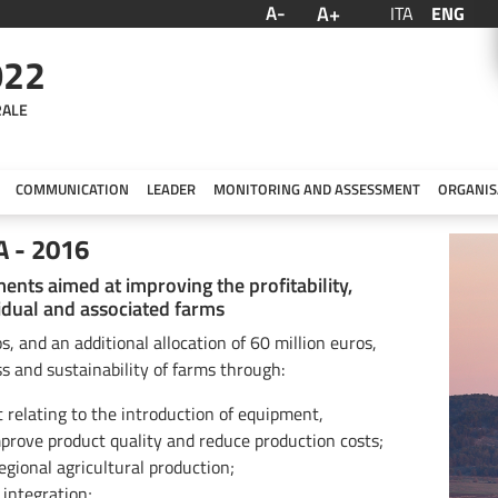
A+
A-
ITA
ENG
022
RALE
COMMUNICATION
LEADER
MONITORING AND ASSESSMENT
ORGANIS
A - 2016
ents aimed at improving the profitability,
vidual and associated farms
os, and an additional allocation of 60 million euros,
ss and sustainability of farms through:
t relating to the introduction of equipment,
rove product quality and reduce production costs;
regional agricultural production;
 integration;