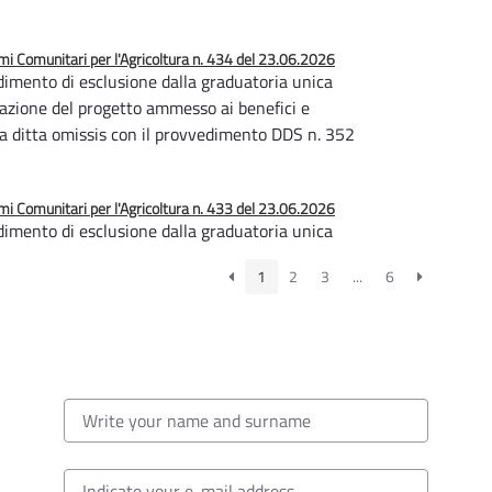
 Comunitari per l'Agricoltura n. 434 del 23.06.2026
imento di esclusione dalla graduatoria unica
zzazione del progetto ammesso ai benefici e
lla ditta omissis con il provvedimento DDS n. 352
 Comunitari per l'Agricoltura n. 433 del 23.06.2026
imento di esclusione dalla graduatoria unica
zzazione del progetto ammesso ai benefici e
1
2
3
...
6
lla ditta omissis con il provvedimento DDS n. 303
9.06.2026
 dai benefici concessi alla ditta omissis con il
2019
9.06.2026
 parziale del contributo concesso alla ditta