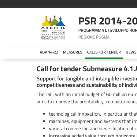
PSR 2014-2
PROGRAMMA DI SVILUPPO RU
REGIONE PUGLIA
RDP 14-22
MEASURES
CALLS FOR TENDER
NEWS
Bando Sottomisura 4.1.A - 2016
Call for tender Submeasure 4.1.
Support for tangible and intangible investm
competitiveness and sustainability of indi
The call, with an initial budget of 60 million eur
aims to improve the profitability, competitivene
technological innovation, in particular tha
machines, equipment and systems that imp
varietal conversion and diversification of 
increasing added value through horizontal