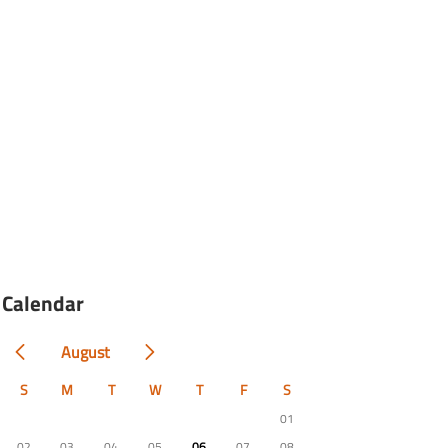
Calendar
August
S
M
T
W
T
F
S
01
02
03
04
05
06
07
08