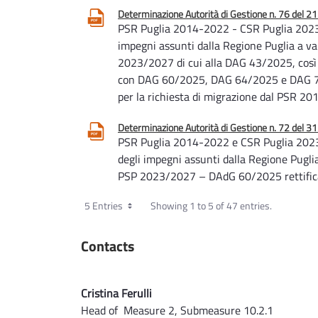
Determinazione Autorità di Gestione n. 76 del 
PSR Puglia 2014-2022 - CSR Puglia 2023-
impegni assunti dalla Regione Puglia a v
2023/2027 di cui alla DAG 43/2025, così
con DAG 60/2025, DAG 64/2025 e DAG 72
per la richiesta di migrazione dal PSR 
Determinazione Autorità di Gestione n. 72 del 
PSR Puglia 2014-2022 e CSR Puglia 2023-
degli impegni assunti dalla Regione Pugl
PSP 2023/2027 – DAdG 60/2025 rettific
Differimento termini
5 Entries
Showing 1 to 5 of 47 entries.
Determinazione Autorità di Gestione n. 60 del 2
PSR Puglia 2014-2022 e CSR Puglia 2023
Contacts
la migrazione degli impegni assunti dall
CSR in seno al PSP 2023/2027 di cui al
Cristina Ferulli
Head of Measure 2, Submeasure 10.2.1