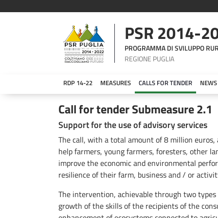
PSR 2014-2
PROGRAMMA DI SVILUPPO RU
REGIONE PUGLIA
RDP 14-22
MEASURES
CALLS FOR TENDER
NEWS
Bando Sottomisura 2.1
Call for tender Submeasure 2.1
Support for the use of advisory services
The call, with a total amount of 8 million euros
help farmers, young farmers, foresters, other l
improve the economic and environmental perform
resilience of their farm, business and / or activit
The intervention, achievable through two types o
growth of the skills of the recipients of the cons
enhancement of ecosystems connected to agricul