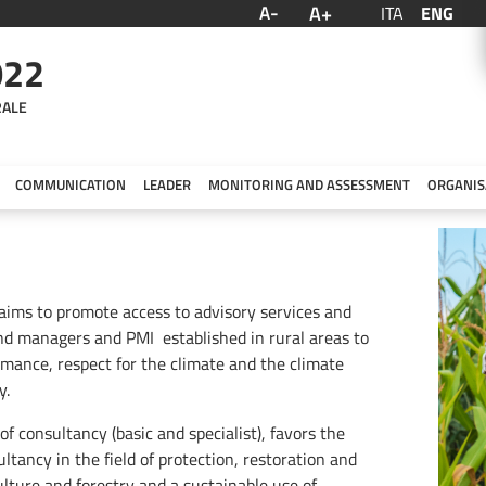
A+
A-
ITA
ENG
022
RALE
COMMUNICATION
LEADER
MONITORING AND ASSESSMENT
ORGANIS
, aims to promote access to advisory services and
and managers and PMI established in rural areas to
ance, respect for the climate and the climate
y.
f consultancy (basic and specialist), favors the
ultancy in the field of protection, restoration and
ture and forestry and a sustainable use of