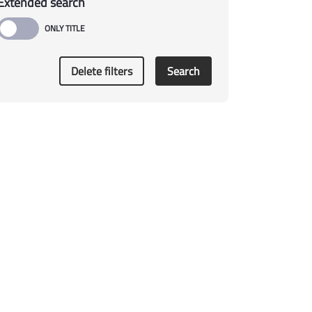
Extended search
Delete filters
Search