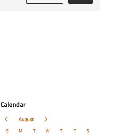
Calendar
August
S
M
T
W
T
F
S