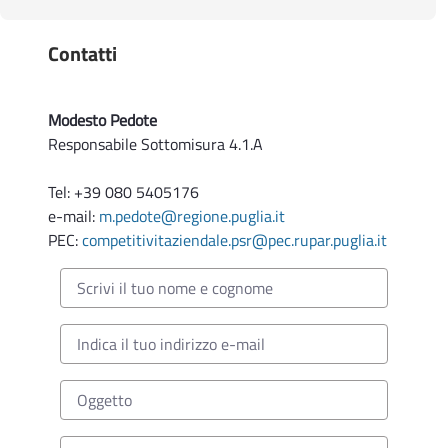
24/04/2023.
Contatti
Determinazione Autorità di Gestione n. 41 del
19.06.2026
Sottomisura 4.1 A (bando 2016) - Decadenza dai
benefici concessi alla ditta omissis con il
Modesto Pedote
provvedimento DAdG n. 468 del 11/12/2019
Responsabile Sottomisura 4.1.A
Tel: +39 080 5405176
e-mail:
m.pedote@regione.puglia.it
PEC:
competitivitaziendale.psr@pec.rupar.puglia.it