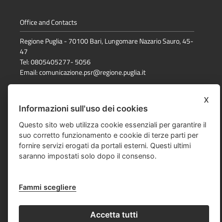
Office and Contacts
Regione Puglia - 70100 Bari, Lungomare Nazario Sauro, 45-
47
Tel: 0805405277- 5056
Email:
comunicazione.psr@regione.puglia.it
x
Media Policy
Informazioni sull'uso dei cookies
Note Legali
Questo sito web utilizza cookie essenziali per garantire il
suo corretto funzionamento e cookie di terze parti per
Privacy Policy
fornire servizi erogati da portali esterni. Questi ultimi
saranno impostati solo dopo il consenso.
Responsabile della pubblicazione
Mappa del sito
Fammi scegliere
© data e dicitura diritti
Accetta tutti