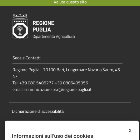
Valuta questo sito
Sede e Contatti
Regione Puglia - 70100 Bari, Lungomare Nazario Sauro, 45-
47
Tel: +39 080 5405277 +39 0805405056
email:
comunicazione.psr@regione.puglia.it
Dichiarazione di accessibilità
Note Legali
x
Cookie e privacy
Informazioni sull'uso dei cookies