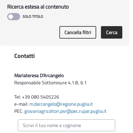
07.10.2021
Ricerca estesa al contenuto
Sottomisura 6.1 - Undicesimo provvedimento di
concessione degli aiuti ai giovani agricoltori
collocati nella graduatoria di cui alla DAG n.
478/2020 (BURP n. 161 del 03/12/2020)
Cancella filtri
Cerca
Contatti
Mariateresa D'Arcangelo
Responsabile Sottomisure 4.1.B, 6.1
Tel: +39 080 5405226
e-mail:
m.darcangelo@regione.puglia.it
PEC:
giovaniagricoltori.psr@pec.rupar.puglia.it