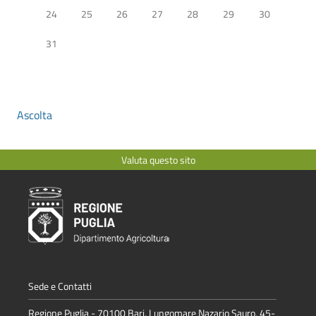
24
25
26
27
28
29
30
31
Ascolta
Valuta questo sito
Sede e Contatti
Regione Puglia - 70100 Bari, Lungomare Nazario Sauro, 45-