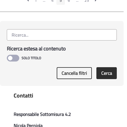
1
...
4
5
6
...
25
provvedimento di concessione degli aiuti in
favore di n. 2 imprese collocate nella graduatoria
di cui alla DAG 549/2021 pubblicata nel BURP
121/2021
Determinazione Sezione Attuazione programmi
comunitari per l'agricoltura n. 455 del 09.07.2024
Sottomisura 4.2 - Revoca del contributo
Ricerca estesa al contenuto
concesso con Determinazione dirigenziale
954/2023 alla ditta ... omissis ... a seguito di
rinuncia
Cancella filtri
Cerca
Contatti
Responsabile Sottomisura 4.2
Nicola Perniola