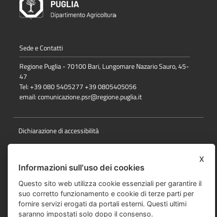
Sede e Contatti
Regione Puglia - 70100 Bari, Lungomare Nazario Sauro, 45-
47
Tel: +39 080 5405277 +39 0805405056
email:
comunicazione.psr@regione.puglia.it
Dichiarazione di accessibilità
Note Legali
x
Cookie e privacy
Informazioni sull'uso dei cookies
Responsabile della pubblicazione
Questo sito web utilizza cookie essenziali per garantire il
suo corretto funzionamento e cookie di terze parti per
Mappa del sito
fornire servizi erogati da portali esterni. Questi ultimi
saranno impostati solo dopo il consenso.