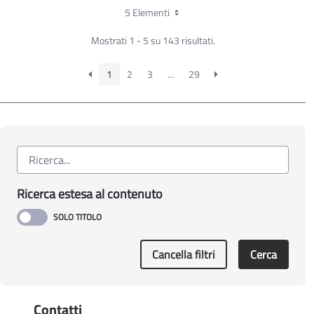
5 Elementi
concessi a ……OMISSIS
Mostrati 1 - 5 su 143 risultati.
1
2
3
...
29
Ricerca estesa al contenuto
Cancella filtri
Cerca
Contatti