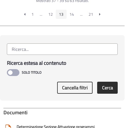
Mostrati 37 - 39 su 63 risultati.
1
...
12
13
14
...
21
Ricerca estesa al contenuto
Cancella filtri
Cerca
Documenti
Determinazione Sezione Attuazione programmi