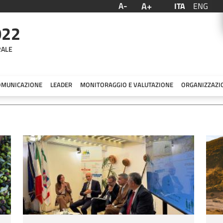
A+
A-
ITA
ENG
022
RALE
OMUNICAZIONE
LEADER
MONITORAGGIO E VALUTAZIONE
ORGANIZZAZI