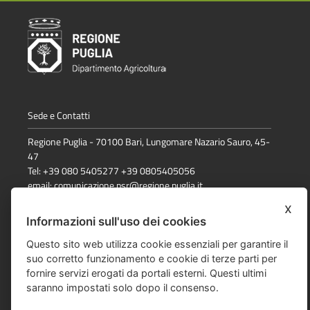
Sede e Contatti
Regione Puglia - 70100 Bari, Lungomare Nazario Sauro, 45-
47
Tel: +39 080 5405277 +39 0805405056
email:
comunicazione.psr@regione.puglia.it
x
Informazioni sull'uso dei cookies
Dichiarazione di accessibilità
Questo sito web utilizza cookie essenziali per garantire il
Note Legali
suo corretto funzionamento e cookie di terze parti per
fornire servizi erogati da portali esterni. Questi ultimi
Cookie e privacy
saranno impostati solo dopo il consenso.