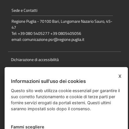
Sede e Contatti
Regione Puglia - 70100 Bari, Lungomare Nazario Sauro, 45-
47
Tel: +39 080 5405277 +39 0805405056
email:
comunicazione.psr@regione.puglia.it
Dichiarazione di accessibilità
Note Legali
x
Cookie e privacy
Informazioni sull'uso dei cookies
Questo sito web utilizza cookie essenziali per garantire il
Responsabile della pubblicazione
suo corretto funzionamento e cookie di terze parti per
Mappa del sito
fornire servizi erogati da portali esterni. Questi ultimi
saranno impostati solo dopo il consenso.
© Regione Puglia
Fammi scegliere