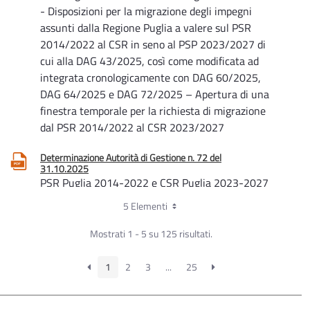
- Disposizioni per la migrazione degli impegni
assunti dalla Regione Puglia a valere sul PSR
2014/2022 al CSR in seno al PSP 2023/2027 di
cui alla DAG 43/2025, così come modificata ad
integrata cronologicamente con DAG 60/2025,
DAG 64/2025 e DAG 72/2025 – Apertura di una
finestra temporale per la richiesta di migrazione
dal PSR 2014/2022 al CSR 2023/2027
Determinazione Autorità di Gestione n. 72 del
31.10.2025
PSR Puglia 2014-2022 e CSR Puglia 2023-2027
- Disposizioni in merito alla migrazione degli
5 Elementi
impegni assunti dalla Regione Puglia a valere sul
PSR 2014/2022 al CSR in seno al PSP
Mostrati 1 - 5 su 125 risultati.
2023/2027 – DAdG 60/2025 rettificata e
integrata con DAdG 64/2025 – Differimento
1
2
3
...
25
termini