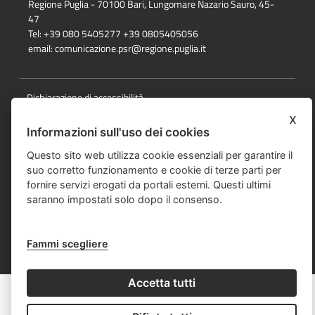
Regione Puglia - 70100 Bari, Lungomare Nazario Sauro, 45-
47
Tel: +39 080 5405277 +39 0805405056
email:
comunicazione.psr@regione.puglia.it
Dichiarazione di accessibilità
x
Note Legali
Informazioni sull'uso dei cookies
Cookie e privacy
Questo sito web utilizza cookie essenziali per garantire il
suo corretto funzionamento e cookie di terze parti per
Responsabile della pubblicazione
fornire servizi erogati da portali esterni. Questi ultimi
saranno impostati solo dopo il consenso.
Mappa del sito
© Regione Puglia
Fammi scegliere
Accetta tutti