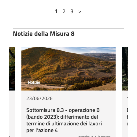
1
2
3
>
Notizie della Misura 8
Notizie
Notiz
23/06/2026
19/
 e
Sottomisura 8.3 - operazione B
Band
(bando 2023): differimento del
tren
termine di ultimazione dei lavori
con
i
per l’azione 4