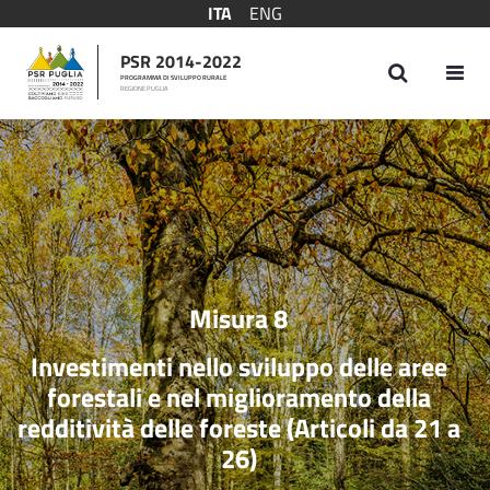
ITA
ENG
PSR 2014-2022
PROGRAMMA DI SVILUPPO RURALE
REGIONE PUGLIA
Misura 8
Misura 8
Investimenti nello sviluppo delle aree
forestali e nel miglioramento della
redditività delle foreste (Articoli da 21 a
26)