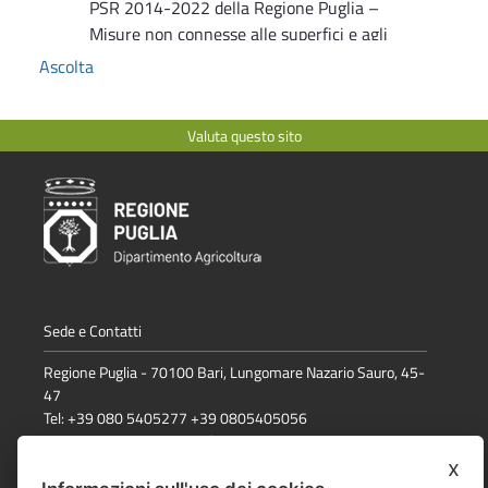
PSR 2014-2022 della Regione Puglia –
Misure non connesse alle superfici e agli
animali - Paragrafo19 “Disposizioni
Ascolta
transitorie” – Disposizioni finali in merito
al termine per la conclusione degli
Valuta questo sito
interventi ed alla presentazione della
domanda di pagamento di saldo da parte
dei beneficiari ammessi alle norme di
transizione
Determinazione Sezione Attuazione programmi
comunitari per l'agricoltura n. 621 del 29.08.2023
Rimborso della quota IVA sostenuta per
l’attuazione del PSR Puglia 2007-2013.
Sede e Contatti
Liquidazione di euro 33.811,85 in favore
Regione Puglia - 70100 Bari, Lungomare Nazario Sauro, 45-
del Comune di Cagnano Varano (FG) -
47
(29esimo provvedimento – fondi ordinari)
Tel: +39 080 5405277 +39 0805405056
email:
comunicazione.psr@regione.puglia.it
Determinazione Sezione Attuazione programmi
x
comunitari per l'agricoltura n. 526 del 06.07.2023