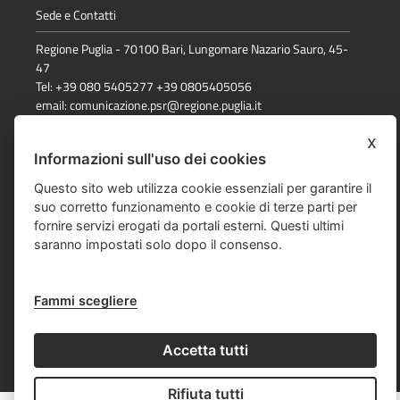
Sede e Contatti
Regione Puglia - 70100 Bari, Lungomare Nazario Sauro, 45-
47
Tel: +39 080 5405277 +39 0805405056
email:
comunicazione.psr@regione.puglia.it
x
Informazioni sull'uso dei cookies
Dichiarazione di accessibilità
Questo sito web utilizza cookie essenziali per garantire il
Note Legali
suo corretto funzionamento e cookie di terze parti per
fornire servizi erogati da portali esterni. Questi ultimi
Cookie e privacy
saranno impostati solo dopo il consenso.
Responsabile della pubblicazione
Mappa del sito
Fammi scegliere
Accetta tutti
© Regione Puglia
Rifiuta tutti