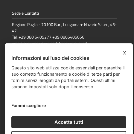
Sede e Contatti
Regione Puglia - 70100 Bari, Lungomare Nazario Sauro, 45-
47
Tel: +39 080 5405277 +39 0805405056
email:
comunicazione.psr@regione.puglia.it
x
Informazioni sull'uso dei cookies
Dichiarazione di accessibilità
Questo sito web utilizza cookie essenziali per garantire il
suo corretto funzionamento e cookie di terze parti per
Note Legali
fornire servizi erogati da portali esterni. Questi ultimi
Cookie e privacy
saranno impostati solo dopo il consenso.
Responsabile della pubblicazione
Fammi scegliere
Mappa del sito
Accetta tutti
© Regione Puglia