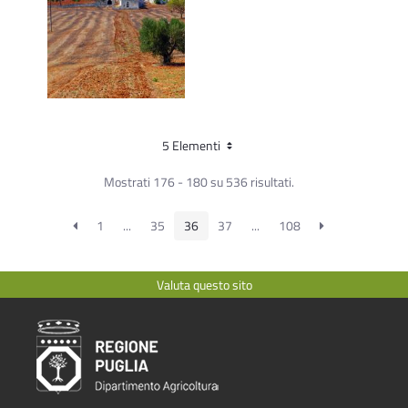
5 Elementi
Mostrati 176 - 180 su 536 risultati.
1
...
35
36
37
...
108
Valuta questo sito