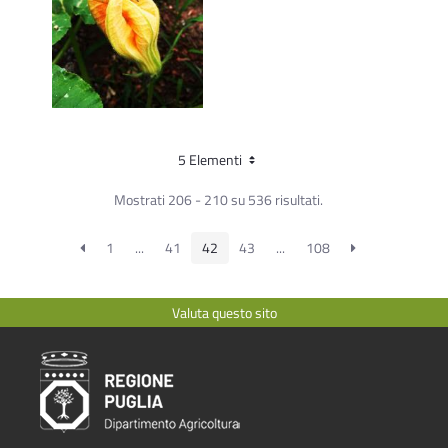
5 Elementi
Mostrati 206 - 210 su 536 risultati.
1
...
41
42
43
...
108
Valuta questo sito