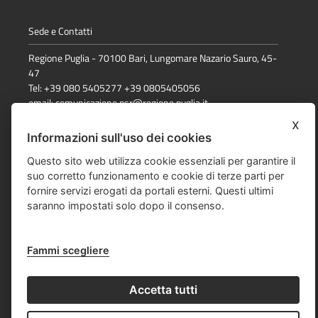
Sede e Contatti
Regione Puglia - 70100 Bari, Lungomare Nazario Sauro, 45-
47
Tel: +39 080 5405277 +39 0805405056
email:
comunicazione.psr@regione.puglia.it
x
Informazioni sull'uso dei cookies
Dichiarazione di accessibilità
Questo sito web utilizza cookie essenziali per garantire il
suo corretto funzionamento e cookie di terze parti per
Note Legali
fornire servizi erogati da portali esterni. Questi ultimi
Cookie e privacy
saranno impostati solo dopo il consenso.
Responsabile della pubblicazione
Fammi scegliere
Mappa del sito
Accetta tutti
© Regione Puglia