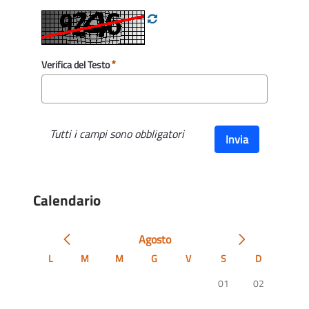
Verifica del Testo
Tutti i campi sono obbligatori
Invia
Calendario
Agosto
L
M
M
G
V
S
D
01
02