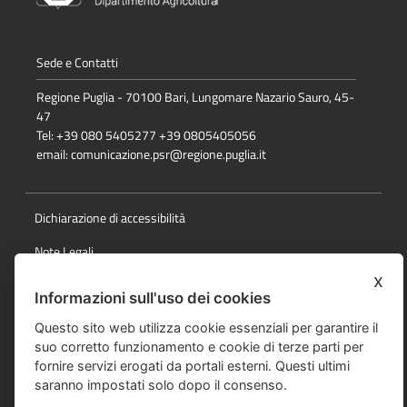
Sede e Contatti
Regione Puglia - 70100 Bari, Lungomare Nazario Sauro, 45-
47
Tel: +39 080 5405277 +39 0805405056
email:
comunicazione.psr@regione.puglia.it
Dichiarazione di accessibilità
Note Legali
x
Cookie e privacy
Informazioni sull'uso dei cookies
Responsabile della pubblicazione
Questo sito web utilizza cookie essenziali per garantire il
suo corretto funzionamento e cookie di terze parti per
Mappa del sito
fornire servizi erogati da portali esterni. Questi ultimi
saranno impostati solo dopo il consenso.