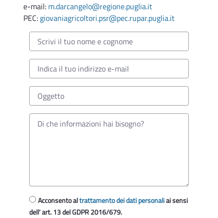
domande di sostegno del PSR Puglia 2014-2022
e-mail:
m.darcangelo@regione.puglia.it
PEC:
giovaniagricoltori.psr@pec.rupar.puglia.it
Acconsento al
trattamento dei dati personali
ai sensi
dell' art. 13 del GDPR 2016/679.