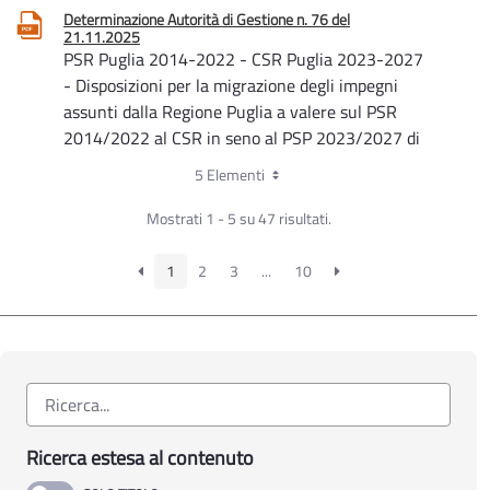
Determinazione Autorità di Gestione n. 76 del
21.11.2025
PSR Puglia 2014-2022 - CSR Puglia 2023-2027
- Disposizioni per la migrazione degli impegni
assunti dalla Regione Puglia a valere sul PSR
2014/2022 al CSR in seno al PSP 2023/2027 di
cui alla DAG 43/2025, così come modificata ad
5 Elementi
integrata cronologicamente con DAG 60/2025,
DAG 64/2025 e DAG 72/2025 – Apertura di una
Mostrati 1 - 5 su 47 risultati.
finestra temporale per la richiesta di migrazione
dal PSR 2014/2022 al CSR 2023/2027
1
2
3
...
10
Determinazione Autorità di Gestione n. 72 del
31.10.2025
PSR Puglia 2014-2022 e CSR Puglia 2023-2027
- Disposizioni in merito alla migrazione degli
impegni assunti dalla Regione Puglia a valere sul
PSR 2014/2022 al CSR in seno al PSP
Ricerca estesa al contenuto
2023/2027 – DAdG 60/2025 rettificata e
integrata con DAdG 64/2025 – Differimento