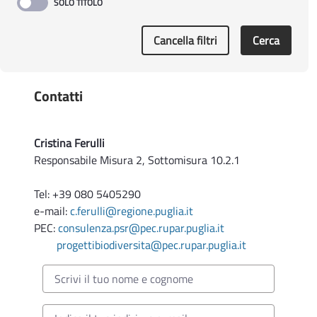
termini
Cancella filtri
Cerca
Determinazione Autorità di Gestione n. 60 del
29.09.2025
PSR Puglia 2014-2022 e CSR Puglia 2023-2027
- Aggiornamento delle disposizioni per la
Contatti
migrazione degli impegni assunti dalla Regione
Puglia a valere sul PSR 2014/2022 al CSR in
seno al PSP 2023/2027 di cui alla DAdG
Cristina Ferulli
43/2025
Responsabile Misura 2, Sottomisura 10.2.1
Tel: +39 080 5405290
e-mail:
c.ferulli@regione.puglia.it
PEC:
consulenza.psr@pec.rupar.puglia.it
progettibiodiversita@pec.rupar.puglia.it