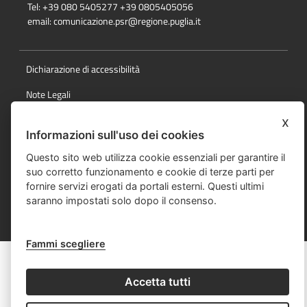
Tel: +39 080 5405277 +39 0805405056
email:
comunicazione.psr@regione.puglia.it
Dichiarazione di accessibilità
Note Legali
Cookie e privacy
x
Informazioni sull'uso dei cookies
Responsabile della pubblicazione
Questo sito web utilizza cookie essenziali per garantire il
Mappa del sito
suo corretto funzionamento e cookie di terze parti per
fornire servizi erogati da portali esterni. Questi ultimi
saranno impostati solo dopo il consenso.
© Regione Puglia
Fammi scegliere
Accetta tutti