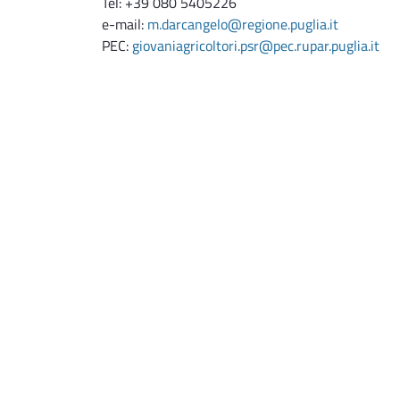
Tel: +39 080 5405226
e-mail:
m.darcangelo@regione.puglia.it
PEC:
giovaniagricoltori.psr@pec.rupar.puglia.it