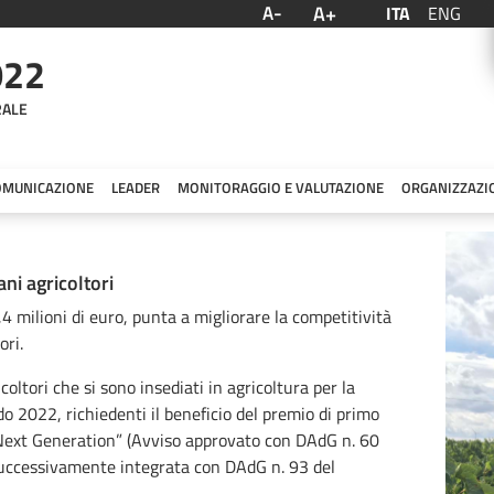
A+
A-
ITA
ENG
022
RALE
OMUNICAZIONE
LEADER
MONITORAGGIO E VALUTAZIONE
ORGANIZZAZI
ni agricoltori
,4 milioni di euro, punta a
migliorare la competitività
ori.
oltori che si sono insediati in agricoltura per la
o 2022, richiedenti il beneficio del premio di primo
 “Next Generation” (Avviso approvato con DAdG n. 60
ccessivamente integrata con DAdG n. 93 del