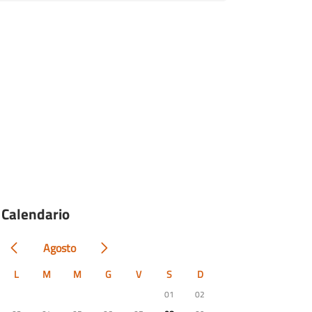
Calendario
Agosto
L
M
M
G
V
S
D
01
02