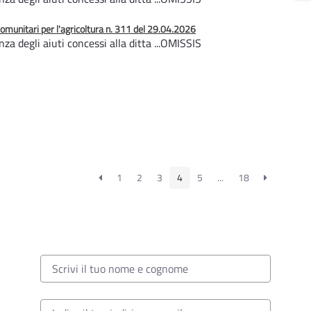
unitari per l'agricoltura n. 311 del 29.04.2026
a degli aiuti concessi alla ditta ...OMISSIS
1
2
3
4
5
...
18