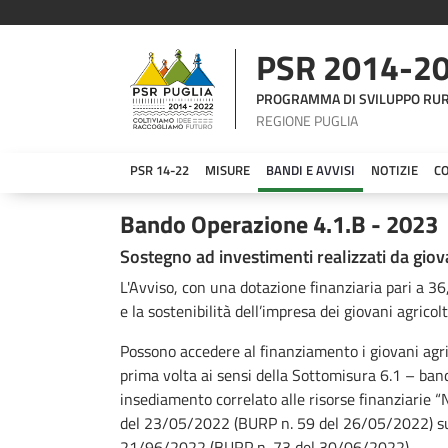
PSR 2014-2
PROGRAMMA DI SVILUPPO RU
REGIONE PUGLIA
PSR 14-22
MISURE
BANDI E AVVISI
NOTIZIE
C
Bando Sottomisura 4.1.B - 2023
Bando Operazione 4.1.B - 2023
Sostegno ad investimenti realizzati da giova
L'Avviso, con una dotazione finanziaria pari a 36
e la sostenibilità dell’impresa dei giovani agricolt
Possono accedere al finanziamento i giovani agric
prima volta ai sensi della Sottomisura 6.1 – band
insediamento correlato alle risorse finanziarie
del 23/05/2022 (BURP n. 59 del 26/05/2022) su
21/96/2022 (BURP n. 73 del 30/06/2022).