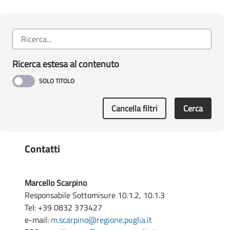
Campagna 2021
Determinazione Autorità di Gestione n. 329 del
10.06.2021
Misure a superficie - DAGG n. 73-90-141-142-
143-271/2021 - Proroga dei termini per la
Ricerca estesa al contenuto
presentazione delle domande.
Cancella filtri
Cerca
Contatti
Marcello Scarpino
Responsabile Sottomisure 10.1.2, 10.1.3
Tel: +39 0832 373427
e-mail:
m.scarpino@regione.puglia.it