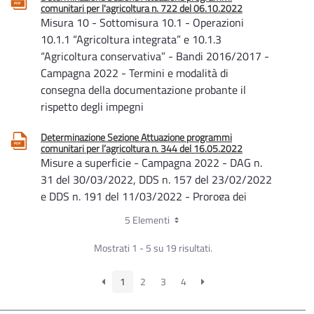
comunitari per l'agricoltura n. 722 del 06.10.2022
Misura 10 - Sottomisura 10.1 - Operazioni
10.1.1 “Agricoltura integrata” e 10.1.3
“Agricoltura conservativa” - Bandi 2016/2017 -
Campagna 2022 - Termini e modalità di
consegna della documentazione probante il
rispetto degli impegni
Determinazione Sezione Attuazione programmi
comunitari per l’agricoltura n. 344 del 16.05.2022
Misure a superficie - Campagna 2022 - DAG n.
31 del 30/03/2022, DDS n. 157 del 23/02/2022
e DDS n. 191 del 11/03/2022 - Proroga dei
termini per la presentazione delle domande e
5 Elementi
adempimenti consequenziali
Mostrati 1 - 5 su 19 risultati.
Determinazione Autorità di Gestione n. 486 del
26.08.2021
1
2
3
4
Misure a superficie - Proroga dei termini per la
presentazione della documentazione cartacea -