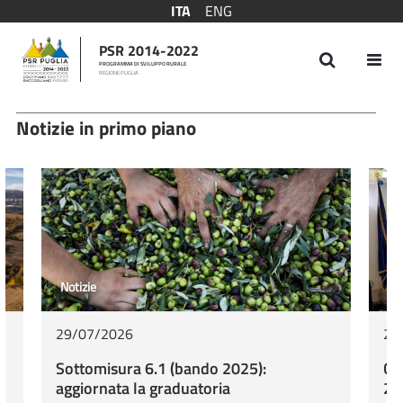
ITA
ENG
PSR 2014-2022
PROGRAMMA DI SVILUPPO RURALE
REGIONE PUGLIA
Archivio Notizie
Notizie in primo piano
Notizie
No
29/07/2026
26
Sottomisura 6.1 (bando 2025):
Co
aggiornata la graduatoria
20