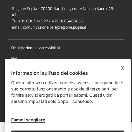
Regione Puglia - 70100 Bari, Lungomare Nazario Sauro, 45-
47
Tel: +39 080 5405277 +39 0805405056
email:
comunicazione.psr@regione.puglia.it
Dichiarazione di accessibilità
Note Legali
x
Cookie e privacy
Informazioni sull'uso dei cookies
Responsabile della pubblicazione
Questo sito web utilizza cookie essenziali per garantire il
suo corretto funzionamento e cookie di terze parti per
Mappa del sito
fornire servizi erogati da portali esterni. Questi ultimi
saranno impostati solo dopo il consenso.
© Regione Puglia
Fammi scegliere