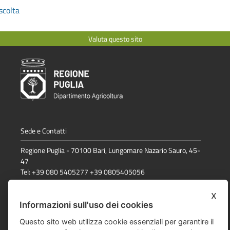
scolta
Valuta questo sito
Sede e Contatti
Regione Puglia - 70100 Bari, Lungomare Nazario Sauro, 45-
47
Tel: +39 080 5405277 +39 0805405056
email:
comunicazione.psr@regione.puglia.it
x
Informazioni sull'uso dei cookies
Dichiarazione di accessibilità
Questo sito web utilizza cookie essenziali per garantire il