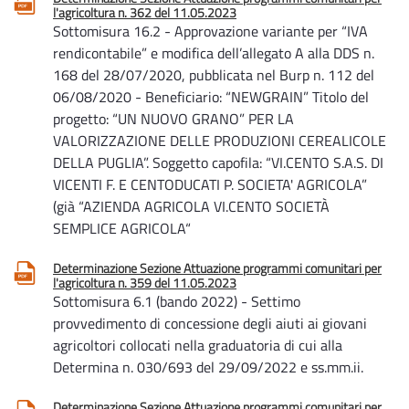
l'agricoltura n. 362 del 11.05.2023
Sottomisura 16.2 - Approvazione variante per “IVA
rendicontabile” e modifica dell’allegato A alla DDS n.
168 del 28/07/2020, pubblicata nel Burp n. 112 del
06/08/2020 - Beneficiario: “NEWGRAIN” Titolo del
progetto: “UN NUOVO GRANO” PER LA
VALORIZZAZIONE DELLE PRODUZIONI CEREALICOLE
DELLA PUGLIA”. Soggetto capofila: “VI.CENTO S.A.S. DI
VICENTI F. E CENTODUCATI P. SOCIETA' AGRICOLA”
(già “AZIENDA AGRICOLA VI.CENTO SOCIETÀ
SEMPLICE AGRICOLA“
Determinazione Sezione Attuazione programmi comunitari per
l'agricoltura n. 359 del 11.05.2023
Sottomisura 6.1 (bando 2022) - Settimo
provvedimento di concessione degli aiuti ai giovani
agricoltori collocati nella graduatoria di cui alla
Determina n. 030/693 del 29/09/2022 e ss.mm.ii.
Determinazione Sezione Attuazione programmi comunitari per