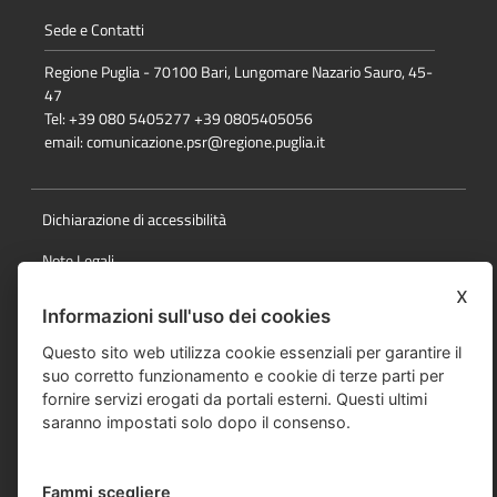
Sede e Contatti
Regione Puglia - 70100 Bari, Lungomare Nazario Sauro, 45-
47
Tel: +39 080 5405277 +39 0805405056
email:
comunicazione.psr@regione.puglia.it
Dichiarazione di accessibilità
Note Legali
x
Cookie e privacy
Informazioni sull'uso dei cookies
Responsabile della pubblicazione
Questo sito web utilizza cookie essenziali per garantire il
suo corretto funzionamento e cookie di terze parti per
Mappa del sito
fornire servizi erogati da portali esterni. Questi ultimi
saranno impostati solo dopo il consenso.
© Regione Puglia
Fammi scegliere