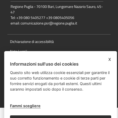
Regione Puglia - 70100 Bari, Lungomare Nazario Sauro, 45-
47
Tel: +39 080 5405277 +39 0805405056
email:
comunicazione.psr@regione.puglia.it
Dichiarazione di accessibilità
Note Legali
x
Cookie e privacy
Informazioni sull'uso dei cookies
Responsabile della pubblicazione
Questo sito web utilizza cookie essenziali per garantire il
suo corretto funzionamento e cookie di terze parti per
Mappa del sito
fornire servizi erogati da portali esterni. Questi ultimi
saranno impostati solo dopo il consenso.
© Regione Puglia
Fammi scegliere