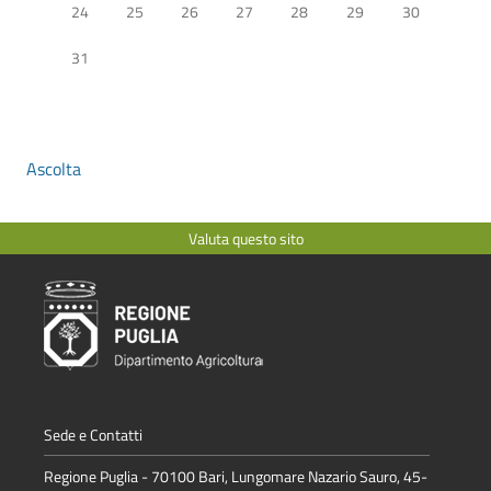
24
25
26
27
28
29
30
31
Ascolta
Valuta questo sito
Sede e Contatti
Regione Puglia - 70100 Bari, Lungomare Nazario Sauro, 45-