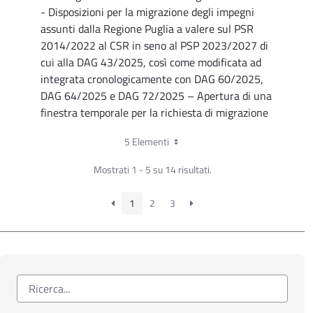
- Disposizioni per la migrazione degli impegni
assunti dalla Regione Puglia a valere sul PSR
2014/2022 al CSR in seno al PSP 2023/2027 di
cui alla DAG 43/2025, così come modificata ad
integrata cronologicamente con DAG 60/2025,
DAG 64/2025 e DAG 72/2025 – Apertura di una
finestra temporale per la richiesta di migrazione
dal PSR 2014/2022 al CSR 2023/2027
5 Elementi
Determinazione Autorità di Gestione n. 72 del
Mostrati 1 - 5 su 14 risultati.
31.10.2025
PSR Puglia 2014-2022 e CSR Puglia 2023-2027
- Disposizioni in merito alla migrazione degli
1
2
3
impegni assunti dalla Regione Puglia a valere sul
PSR 2014/2022 al CSR in seno al PSP
2023/2027 – DAdG 60/2025 rettificata e
integrata con DAdG 64/2025 – Differimento
termini