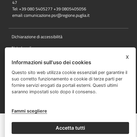
47
Tel: +39 080 5405277 +39 0805405056
email:
comunicazione.psr@regione.puglia.it
Dichiarazione di accessibilità
Note Legali
x
Cookie e privacy
Informazioni sull'uso dei cookies
Responsabile della pubblicazione
Questo sito web utilizza cookie essenziali per garantire il
suo corretto funzionamento e cookie di terze parti per
Mappa del sito
fornire servizi erogati da portali esterni. Questi ultimi
saranno impostati solo dopo il consenso.
© Regione Puglia
Fammi scegliere
Accetta tutti