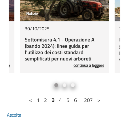
Notizie
Notiz
30/10/2025
23/
:
Sottomisura 4.1 - Operazione A
PSR 
nto
(bando 2024): linee guida per
gli 
l'utilizzo dei costi standard
per 
semplificati per nuovi arboreti
ammi
sos
eggere
continua a leggere
<
1
2
3
4
5
6
...
207
>
Ascolta