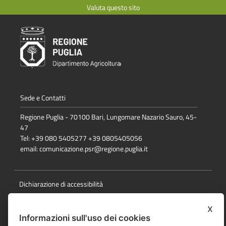
Valuta questo sito
Sede e Contatti
Regione Puglia - 70100 Bari, Lungomare Nazario Sauro, 45-
47
Tel: +39 080 5405277 +39 0805405056
email:
comunicazione.psr@regione.puglia.it
Dichiarazione di accessibilità
Note Legali
x
Informazioni sull'uso dei cookies
Cookie e privacy