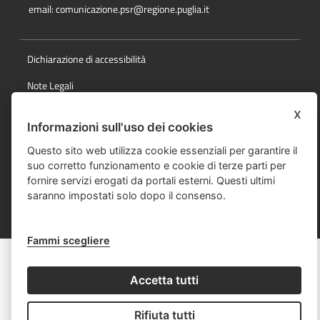
email:
comunicazione.psr@regione.puglia.it
Dichiarazione di accessibilità
Note Legali
Cookie e privacy
x
Informazioni sull'uso dei cookies
Responsabile della pubblicazione
Questo sito web utilizza cookie essenziali per garantire il
Mappa del sito
suo corretto funzionamento e cookie di terze parti per
fornire servizi erogati da portali esterni. Questi ultimi
saranno impostati solo dopo il consenso.
© Regione Puglia
Fammi scegliere
Accetta tutti
Rifiuta tutti