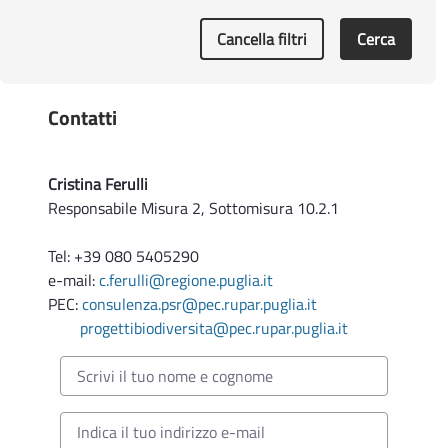
termini
Cancella filtri
Cerca
Determinazione Autorità di Gestione n. 60 del
29.09.2025
PSR Puglia 2014-2022 e CSR Puglia 2023-2027
- Aggiornamento delle disposizioni per la
Contatti
migrazione degli impegni assunti dalla Regione
Puglia a valere sul PSR 2014/2022 al CSR in
seno al PSP 2023/2027 di cui alla DAdG
Cristina Ferulli
43/2025
Responsabile Misura 2, Sottomisura 10.2.1
Tel: +39 080 5405290
e-mail:
c.ferulli@regione.puglia.it
PEC:
consulenza.psr@pec.rupar.puglia.it
progettibiodiversita@pec.rupar.puglia.it