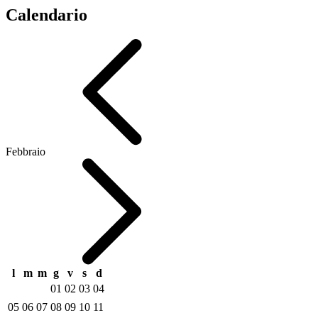
Calendario
Febbraio
l
m
m
g
v
s
d
01
02
03
04
05
06
07
08
09
10
11