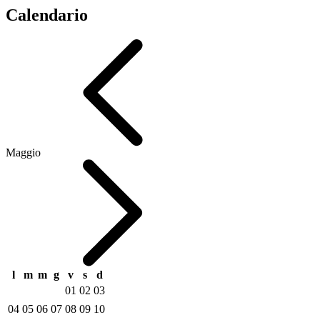
Calendario
Maggio
l
m
m
g
v
s
d
01
02
03
04
05
06
07
08
09
10