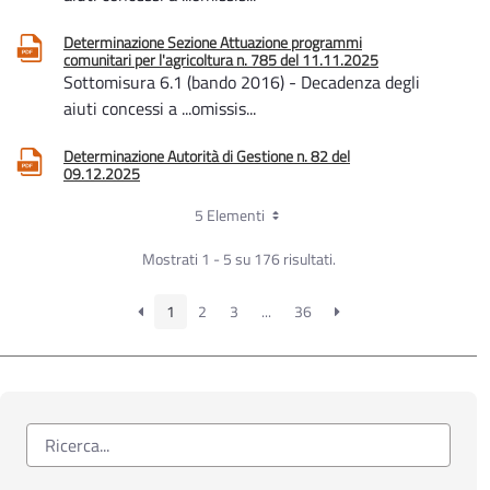
Determinazione Sezione Attuazione programmi
comunitari per l'agricoltura n. 785 del 11.11.2025
Sottomisura 6.1 (bando 2016) - Decadenza degli
aiuti concessi a ...omissis...
Determinazione Autorità di Gestione n. 82 del
09.12.2025
Sottomisura 6.1 Pacchetto Giovani -
5 Elementi
Approvazione precisazioni in merito alle
domande di pagamento a valere sulla SM 3.1
Mostrati 1 - 5 su 176 risultati.
1
2
3
...
36