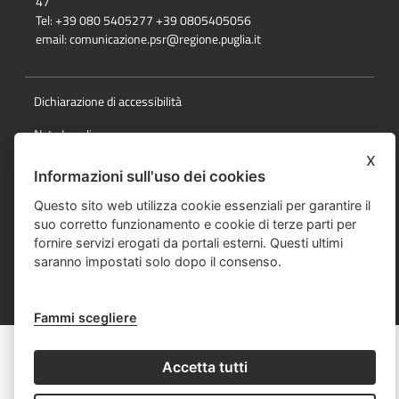
47
Tel: +39 080 5405277 +39 0805405056
email:
comunicazione.psr@regione.puglia.it
Dichiarazione di accessibilità
Note Legali
x
Cookie e privacy
Informazioni sull'uso dei cookies
Responsabile della pubblicazione
Questo sito web utilizza cookie essenziali per garantire il
suo corretto funzionamento e cookie di terze parti per
Mappa del sito
fornire servizi erogati da portali esterni. Questi ultimi
saranno impostati solo dopo il consenso.
© Regione Puglia
Fammi scegliere
Accetta tutti