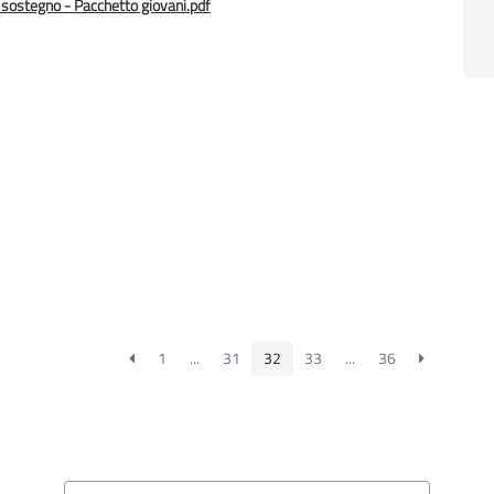
 sostegno - Pacchetto giovani.pdf
1
...
31
32
33
...
36