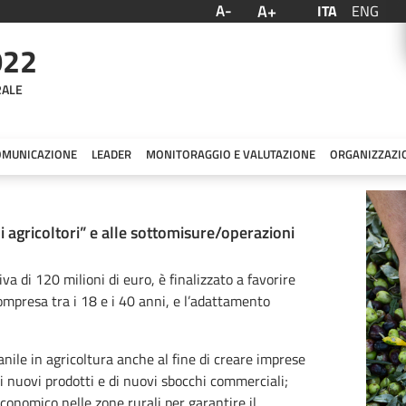
A+
A-
ITA
ENG
022
RALE
OMUNICAZIONE
LEADER
MONITORAGGIO E VALUTAZIONE
ORGANIZZAZI
i agricoltori” e alle sottomisure/operazioni
a di 120 milioni di euro, è finalizzato a favorire
compresa tra i 18 e i 40 anni, e l’adattamento
anile in agricoltura anche al fine di creare imprese
di nuovi prodotti e di nuovi sbocchi commerciali;
conomico nelle zone rurali per garantire il