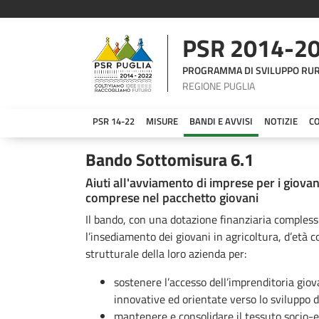
PSR 2014-2
PROGRAMMA DI SVILUPPO RU
REGIONE PUGLIA
PSR 14-22
MISURE
BANDI E AVVISI
NOTIZIE
C
Bando Sottomisura 6.1
Bando Sottomisura 6.1
Aiuti all'avviamento di imprese per i giovan
comprese nel pacchetto giovani
Il bando, con una dotazione finanziaria complessiv
l’insediamento dei giovani in agricoltura, d’età 
strutturale della loro azienda per:
sostenere l’accesso dell’imprenditoria giov
innovative ed orientate verso lo sviluppo 
mantenere e consolidare il tessuto socio-e