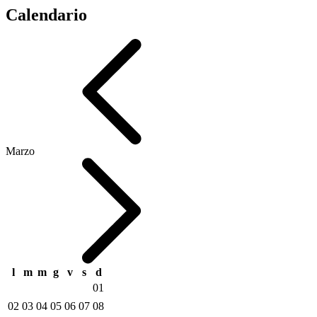
Calendario
Marzo
l
m
m
g
v
s
d
01
02
03
04
05
06
07
08