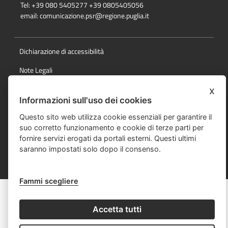
Tel: +39 080 5405277 +39 0805405056
email:
comunicazione.psr@regione.puglia.it
Dichiarazione di accessibilità
Note Legali
Cookie e privacy
x
Informazioni sull'uso dei cookies
Responsabile della pubblicazione
Questo sito web utilizza cookie essenziali per garantire il
Mappa del sito
suo corretto funzionamento e cookie di terze parti per
fornire servizi erogati da portali esterni. Questi ultimi
saranno impostati solo dopo il consenso.
© Regione Puglia
Fammi scegliere
Accetta tutti