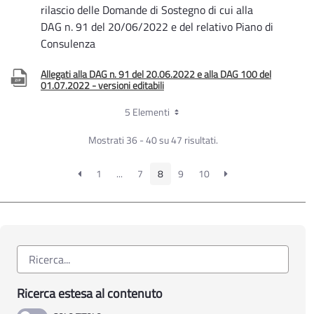
rilascio delle Domande di Sostegno di cui alla
DAG n. 91 del 20/06/2022 e del relativo Piano di
Consulenza
Allegati alla DAG n. 91 del 20.06.2022 e alla DAG 100 del
01.07.2022 - versioni editabili
5 Elementi
Determinazione Autorità di Gestione n. 100 del
01.07.2022
Sottomisura 2.1 - Rettifica dell’Avviso Pubblico
Mostrati 36 - 40 su 47 risultati.
per la presentazione delle domande di sostegno
1
...
7
8
9
10
Ricerca estesa al contenuto