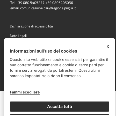
Tel: +39 080 5405277 +39 0805405056
email:
comunicazione.psr@regione.puglia.it
Dichiarazione di accessibilità
Note Legali
Cookie e privacy
x
Informazioni sull'uso dei cookies
Responsabile della pubblicazione
Questo sito web utilizza cookie essenziali per garantire il
Mappa del sito
suo corretto funzionamento e cookie di terze parti per
fornire servizi erogati da portali esterni. Questi ultimi
saranno impostati solo dopo il consenso.
© Regione Puglia
Fammi scegliere
Accetta tutti