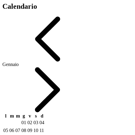
Calendario
Gennaio
l
m
m
g
v
s
d
01
02
03
04
05
06
07
08
09
10
11