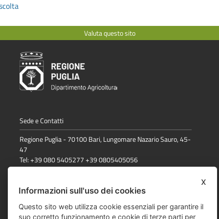
scolta
Valuta questo sito
Sede e Contatti
Regione Puglia - 70100 Bari, Lungomare Nazario Sauro, 45-
47
Tel: +39 080 5405277 +39 0805405056
email:
comunicazione.psr@regione.puglia.it
x
Informazioni sull'uso dei cookies
Dichiarazione di accessibilità
Questo sito web utilizza cookie essenziali per garantire il
suo corretto funzionamento e cookie di terze parti per