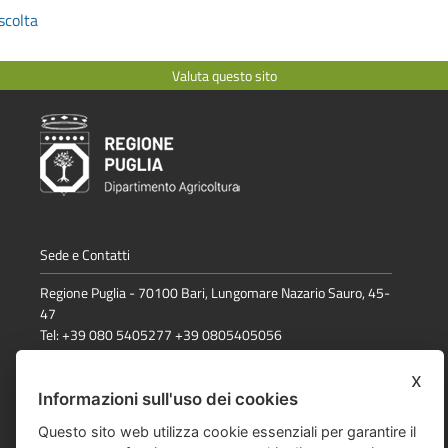
scolta
Valuta questo sito
Sede e Contatti
Regione Puglia - 70100 Bari, Lungomare Nazario Sauro, 45-
47
Tel: +39 080 5405277 +39 0805405056
email:
comunicazione.psr@regione.puglia.it
x
Informazioni sull'uso dei cookies
Dichiarazione di accessibilità
Questo sito web utilizza cookie essenziali per garantire il