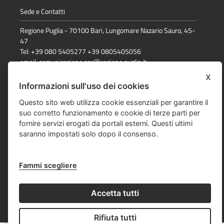
Sede e Contatti
Regione Puglia - 70100 Bari, Lungomare Nazario Sauro, 45-
47
Tel: +39 080 5405277 +39 0805405056
email:
comunicazione.psr@regione.puglia.it
x
Informazioni sull'uso dei cookies
Dichiarazione di accessibilità
Questo sito web utilizza cookie essenziali per garantire il
suo corretto funzionamento e cookie di terze parti per
Note Legali
fornire servizi erogati da portali esterni. Questi ultimi
Cookie e privacy
saranno impostati solo dopo il consenso.
Responsabile della pubblicazione
Fammi scegliere
Mappa del sito
Accetta tutti
© Regione Puglia
Rifiuta tutti